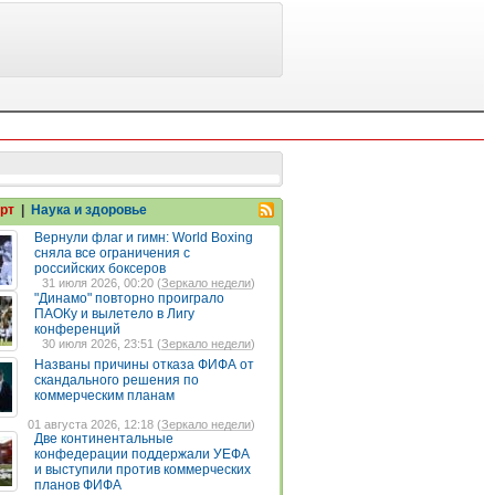
рт
|
Наука и здоровье
Вернули флаг и гимн: World Boxing
сняла все ограничения с
российских боксеров
31 июля 2026, 00:20 (
Зеркало недели
)
"Динамо" повторно проиграло
ПАОКу и вылетело в Лигу
конференций
30 июля 2026, 23:51 (
Зеркало недели
)
Названы причины отказа ФИФА от
скандального решения по
коммерческим планам
01 августа 2026, 12:18 (
Зеркало недели
)
Две континентальные
конфедерации поддержали УЕФА
и выступили против коммерческих
планов ФИФА