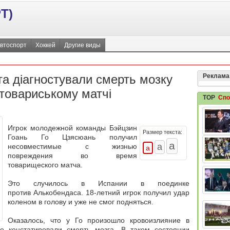
Т)
втоспорт
Хоккей
Другие виды
та діагностували смерть мозку
Реклама
 товариському матчі
TOP
Спо
Игрок молодежной команды Бэйцзин
Размер текста:
Гоань Го Цзясюань получил
несовместимые с жизнью
повреждения во время
товарищеского матча.
Это случилось в Испании в поединке
против Алькобендаса. 18-летний игрок получил удар
коленом в голову и уже не смог подняться.
Оказалось, что у Го произошло кровоизлияние в
е констатировали смерть мозга. В таком состоянии