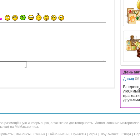
День ан
Давид
06
В перево
любимый.
прагмати
друзьями,
 за размещённую информацию, а так же ее достоверность. Использование материало
сылки) на MeMax.com.ua.
Приметы
|
Финансы
|
Сонник
|
Тайна имени
|
Приметы
|
Игры
|
Шоу-бизнес
|
Спорт
|
Пер