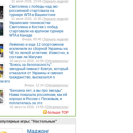
31 июля 2026, 13:04 (
Зеркало недели
)
Свитолина с победы над экс-
россиянкой стартовала на
турнире WTA в Вашингтоне
31 июля 2026, 10:30 (
Зеркало недели
)
Украинские теннисистки
Свитолина и Костюк с побед
стартовали на крупном турнире
WTA в Канаде
Вчера, 00:40 (
Зеркало недели
)
Левченко и еще 12 спортсменов
исключили из сборной Украины на
ЧЕ по легкой атлетике. Известно, в
составе ли Магучих
03 августа 2026, 10:58 (
Обозреватель
)
"Боюсь за безопасность":
звездный гимнаст Ковтун, который
отказался от Украины и сменил
гражданство, высказался о
ом вто
Вчера, 12:24 (
Обозреватель
)
"Бензина нет, а вы про звезды".
Навка показала россиянам, как ей
хорошо в России с Песковым, и
поплатилась за это
02 августа 2026, 13:55 (
Обозреватель
)
больше TOP
опулярные игры: "Настольные"
Маджонг