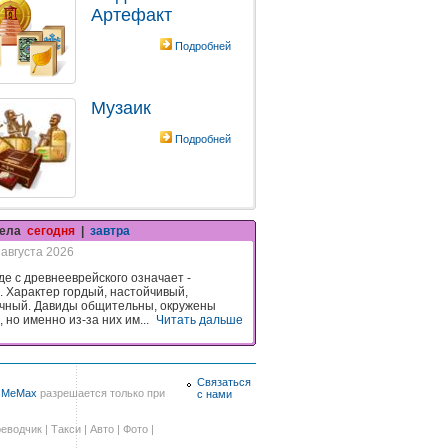
Артефакт
Подробней
Музаик
Подробней
гела
сегодня
|
завтра
 августа 2026
де с древнееврейского означает -
 Характер гордый, настойчивый,
чный. Давиды общительны, окружены
 но именно из-за них им...
Читать дальше
Связаться
в
MeMax
разрешается только при
с нами
еводчик
|
Такси
|
Авто
|
Фото
|