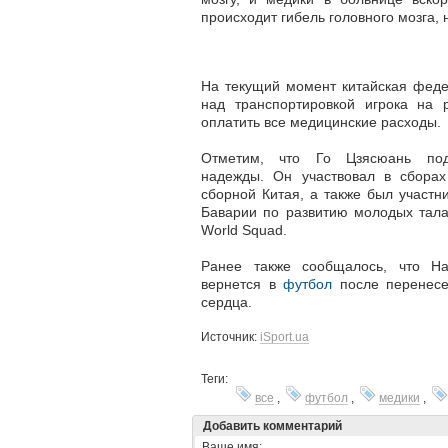
происходит гибель головного мозга, 
На текущий момент китайская феде
над транспортировкой игрока на 
оплатить все медицинские расходы.
Отметим, что Го Цзясюань по
надежды. Он участвовал в сбора
сборной Китая, а также был участ
Баварии по развитию молодых тала
World Squad.
Ранее также сообщалось, что На
вернется в
футбол
после перенесе
сердца.
Источник:
iSport.ua
Теги:
все
,
футбол
,
медики
,
Добавить комментарий
Ваше имя: