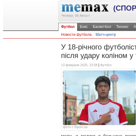
(СПОР
Четверг, 06 Август
Футбол
Бокс
Баскетбол
Теннис
А
Новости футбола
Матч-центр
У 18-річного футболіс
після удару коліном у
|
13 февраля 2025, 23:58
Футбол
фото с iSport.ua
мозгу, и медики в больнице вскор