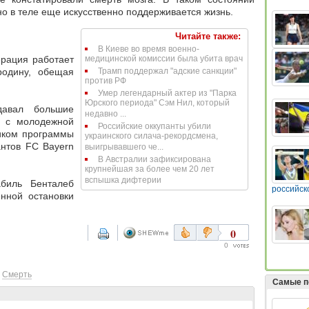
но в теле еще искусственно поддерживается жизнь.
Читайте также:
В Киеве во время военно-
рация работает
медицинской комиссии была убита врач
родину, обещая
Трамп поддержал "адские санкции"
против РФ
Умер легендарный актер из "Парка
Юрского периода" Сэм Нил, который
давал большие
недавно ...
х с молодежной
Российские оккупанты убили
ником программы
украинского силача-рекордсмена,
нтов FC Bayern
выигрывавшего че...
В Австралии зафиксирована
крупнейшая за более чем 20 лет
вспышка дифтерии
биль Бенталеб
российск
нной остановки
0
0
Смерть
Самые п