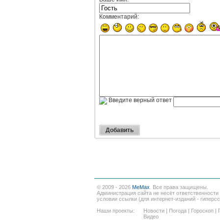
Комментарий:
Введите верный ответ
© 2009 - 2026
MeMax
. Все права защищены.
Администрация сайта не несёт ответственности
условии ссылки (для интернет-изданий - гиперс
Наши проекты:
Новости
|
Погода
|
Гороскоп
|
Видео