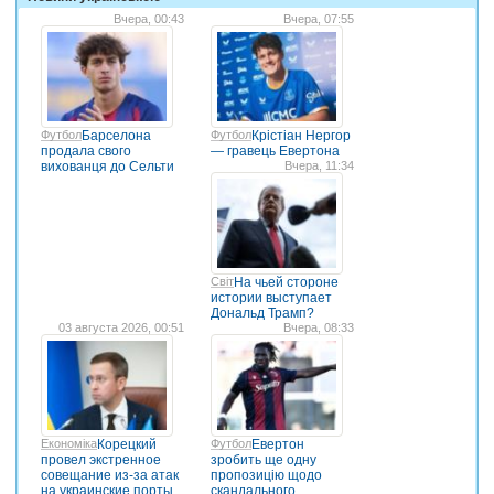
Вчера, 00:43
Вчера, 07:55
Футбол
Барселона
Футбол
Крістіан Нергор
продала свого
— гравець Евертона
вихованця до Сельти
Вчера, 11:34
Світ
На чьей стороне
истории выступает
Дональд Трамп?
03 августа 2026, 00:51
Вчера, 08:33
Економіка
Корецкий
Футбол
Евертон
провел экстренное
зробить ще одну
совещание из-за атак
пропозицію щодо
на украинские порты
скандального