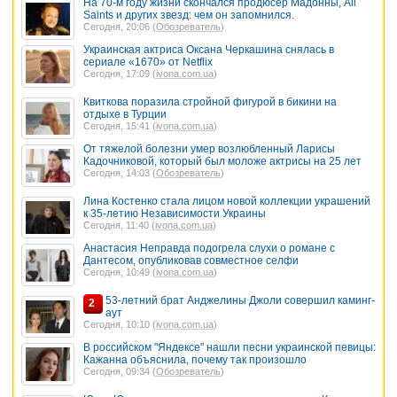
На 70-м году жизни скончался продюсер Мадонны, All
Saints и других звезд: чем он запомнился.
Сегодня, 20:06 (
Обозреватель
)
Украинская актриса Оксана Черкашина снялась в
сериале «1670» от Netflix
Сегодня, 17:09 (
ivona.com.ua
)
Квиткова поразила стройной фигурой в бикини на
отдыхе в Турции
Сегодня, 15:41 (
ivona.com.ua
)
От тяжелой болезни умер возлюбленный Ларисы
Кадочниковой, который был моложе актрисы на 25 лет
Сегодня, 14:03 (
Обозреватель
)
Лина Костенко стала лицом новой коллекции украшений
к 35-летию Независимости Украины
Сегодня, 11:40 (
ivona.com.ua
)
Анастасия Неправда подогрела слухи о романе с
Дантесом, опубликовав совместное селфи
Сегодня, 10:49 (
ivona.com.ua
)
53-летний брат Анджелины Джоли совершил каминг-
2
аут
Сегодня, 10:10 (
ivona.com.ua
)
В российском "Яндексе" нашли песни украинской певицы:
Кажанна объяснила, почему так произошло
Сегодня, 09:34 (
Обозреватель
)