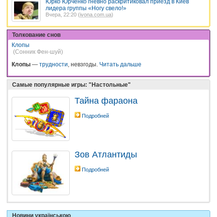
Юрко Юрченко гневно раскритиковал приезд в Киев
лидера группы «Ногу свело!»
Вчера, 22:20 (
ivona.com.ua
)
Толкование снов
Клопы
(Сонник Фен-шуй)
Клопы
—
трудности
, невзгоды.
Читать дальше
Самые популярные игры: "Настольные"
Тайна фараона
Подробней
Зов Атлантиды
Подробней
Новини українською