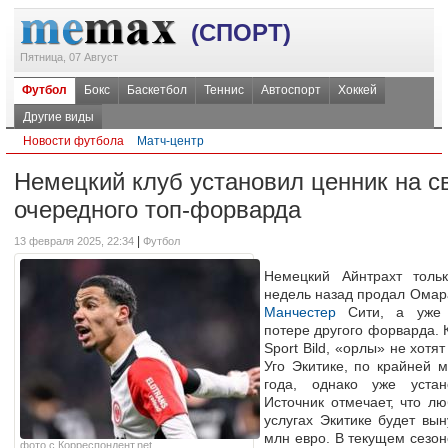
(СПОРТ)
Пятница, 07 Август
Футбол
Бокс
Баскетбол
Теннис
Автоспорт
Хоккей
Другие виды
Новости футбола
Матч-центр
Немецкий клуб установил ценник на с
очередного топ-форварда
|
13 февраля 2025, 22:34
Футбол
Немецкий Айнтрахт тольк
недель назад продал Ома
Манчестер
Сити, а уже г
потере другого форварда. 
Sport Bild, «орлы» не хотя
Уго Экитике, по крайней 
года, однако уже уста
Источник отмечает, что лю
услугах Экитике будет вын
млн евро. В текущем сезон
фото с Корреспондент.net