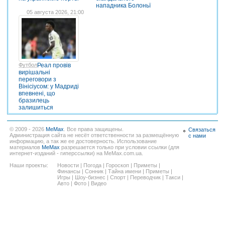
нападника Болоньї
05 августа 2026, 21:00
Футбол
Реал провів
вирішальні
переговори з
Вінісіусом: у Мадриді
впевнені, що
бразилець
залишиться
© 2009 - 2026
MeMax
. Все права защищены.
Связаться
Администрация сайта не несёт ответственности за размещённую
с нами
информацию, а так же ее достоверность. Использование
материалов
MeMax
разрешается только при условии ссылки (для
интернет-изданий - гиперссылки) на MeMax.com.ua.
Наши проекты:
Новости
|
Погода
|
Гороскоп
|
Приметы
|
Финансы
|
Сонник
|
Тайна имени
|
Приметы
|
Игры
|
Шоу-бизнес
|
Спорт
|
Переводчик
|
Такси
|
Авто
|
Фото
|
Видео