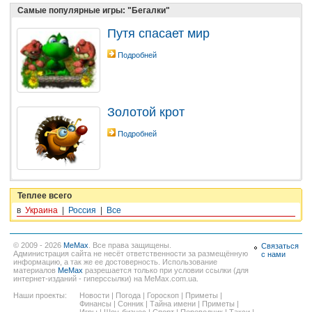
Самые популярные игры: "Бегалки"
Путя спасает мир
Подробней
Золотой крот
Подробней
Теплее всего
в
Украина
|
Россия
|
Все
© 2009 - 2026
MeMax
. Все права защищены.
Связаться
Администрация сайта не несёт ответственности за размещённую
с нами
информацию, а так же ее достоверность. Использование
материалов
MeMax
разрешается только при условии ссылки (для
интернет-изданий - гиперссылки) на MeMax.com.ua.
Наши проекты:
Новости
|
Погода
|
Гороскоп
|
Приметы
|
Финансы
|
Сонник
|
Тайна имени
|
Приметы
|
Игры
|
Шоу-бизнес
|
Спорт
|
Переводчик
|
Такси
|