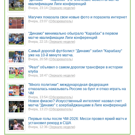
квалификации Лиги конференций
Вчера, 23:14 (
Зеркало недели
)
Магучих показала свои новые фото и поразила интернет
Вчера, 23:07 (
Обозреватель
)
"Динамо" минимально обыграло "Карабах" в первом
матче квалификации Лиги конференций
Вчера, 22:15 (
Зеркало недели
)
Самый дорогой футболист "Динамо" забил "Карабаху"
уже на 10-й минуте матча.
Вчера, 20:58 (
Обозреватель
)
"Реал" объявил о самом дорогом трансфере в истории
клуба
Вчера, 18:47 (
Зеркало недели
)
"Много политики": международная федерация
отказалась наказывать Россию за бунт и отказ играть на
ЧМ
Вчера, 13:54 (
Обозреватель
)
Новое фиаско? Искусственный интеллект назвал счет
матча "Динамо" с азербайджанцами в Лиге конференций
Вчера, 13:23 (
Обозреватель
)
Первые голы после ЧМ-2026: Месси провел яркий матч и
установил рекорд в США
Вчера, 12:36 (
Зеркало недели
)