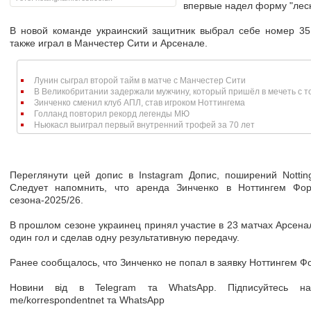
впервые надел форму "лесн
В новой команде украинский защитник выбрал себе номер 35
также играл в Манчестер Сити и Арсенале.
Лунин сыграл второй тайм в матче с Манчестер Сити
В Великобритании задержали мужчину, который пришёл в мечеть с 
Зинченко сменил клуб АПЛ, став игроком Ноттингема
Голланд повторил рекорд легенды МЮ
Ньюкасл выиграл первый внутренний трофей за 70 лет
Переглянути цей допис в Instagram Допис, поширений Nottingh
Следует напомнить, что аренда Зинченко в Ноттингем Фор
сезона-2025/26.
В прошлом сезоне украинец принял участие в 23 матчах Арсенал
один гол и сделав одну результативную передачу.
Ранее сообщалось, что Зинченко не попал в заявку Ноттингем Ф
Новини від в Telegram та WhatsApp. Підписуйтесь на 
me/korrespondentnet та WhatsApp