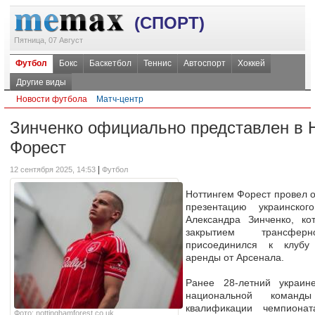
(СПОРТ)
Пятница, 07 Август
Футбол
Бокс
Баскетбол
Теннис
Автоспорт
Хоккей
Другие виды
Новости футбола
Матч-центр
Зинченко официально представлен в 
Форест
|
12 сентября 2025, 14:53
Футбол
Ноттингем Форест провел
презентацию украинског
Александра Зинченко, ко
закрытием трансфер
присоединился к клубу
аренды от Арсенала.
Ранее 28-летний украин
национальной коман
квалификации чемпиона
Фото: nottinghamforest.co.uk