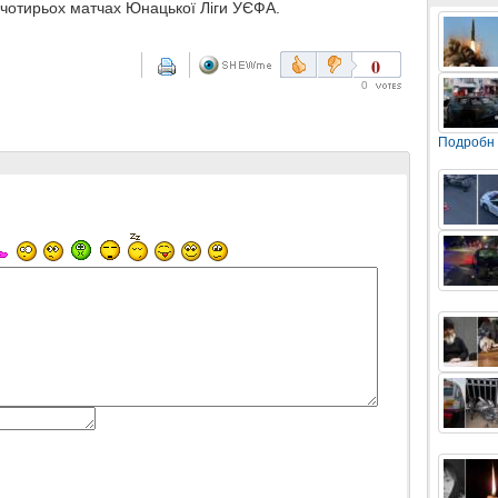
у чотирьох матчах Юнацької Ліги УЄФА.
0
0
Подробн