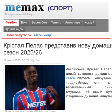
(СПОРТ)
Воскресенье, 09 Август
Футбол
Бокс
Баскетбол
Теннис
Автоспорт
Хоккей
Другие виды
Новости футбола
Матч-центр
Крістал Пелас представив нову дома
сезон 2025/26
|
12 июля 2025, 20:59
Футбол
Англійський Крістал Пелас
новий комплект домашнь
сезон
2025/26. Екіпіруванн
традиційному стилі 
вертикальними синьо
смугами, які стали ву
історичних дизайнів минулих
Нова домашня форма ФК Крістал Пелес,