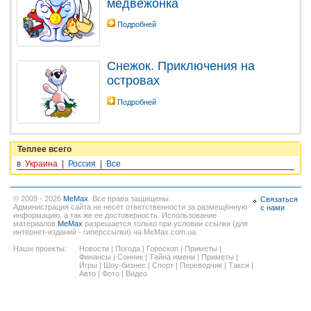
медвежонка
Подробней
Снежок. Приключения на
островах
Подробней
Теплее всего
в
Украина
|
Россия
|
Все
© 2009 - 2026
MeMax
. Все права защищены.
Связаться
Администрация сайта не несёт ответственности за размещённую
с нами
информацию, а так же ее достоверность. Использование
материалов
MeMax
разрешается только при условии ссылки (для
интернет-изданий - гиперссылки) на MeMax.com.ua.
Наши проекты:
Новости
|
Погода
|
Гороскоп
|
Приметы
|
Финансы
|
Сонник
|
Тайна имени
|
Приметы
|
Игры
|
Шоу-бизнес
|
Спорт
|
Переводчик
|
Такси
|
Авто
|
Фото
|
Видео