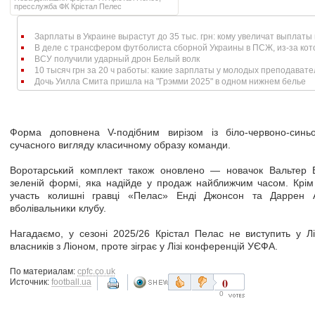
пресслужба ФК Крістал Пелес
Зарплаты в Украине вырастут до 35 тыс. грн: кому увеличат выплаты и
В деле с трансфером футболиста сборной Украины в ПСЖ, из-за кото
ВСУ получили ударный дрон Белый волк
10 тысяч грн за 20 ч работы: какие зарплаты у молодых преподавателе
Дочь Уилла Смита пришла на "Грэмми 2025" в одном нижнем белье
Форма доповнена V-подібним вирізом із біло-червоно-син
сучасного вигляду класичному образу команди.
Воротарський комплект також оновлено — новачок Вальтер Бе
зеленій формі, яка надійде у продаж найближчим часом. Крім 
участь колишні гравці «Пелас» Енді Джонсон та Даррен А
вболівальники клубу.
Нагадаємо, у сезоні 2025/26 Крістал Пелас не виступить у Лі
власників з Ліоном, проте зіграє у Лізі конференцій УЄФА.
По материалам:
cpfc.co.uk
0
Источник:
football.ua
0