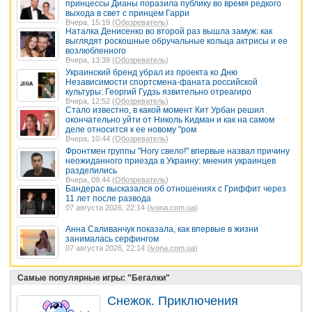
принцессы Дианы поразила публику во время редкого
выхода в свет с принцем Гарри
Вчера, 15:19 (
Обозреватель
)
Наталка Денисенко во второй раз вышла замуж: как
выглядят роскошные обручальные кольца актрисы и ее
возлюбленного
Вчера, 13:39 (
Обозреватель
)
Украинский бренд убрал из проекта ко Дню
Независимости спортсмена-фаната российской
культуры: Георгий Гудзь язвительно отреагиро
Вчера, 12:52 (
Обозреватель
)
Стало известно, в какой момент Кит Урбан решил
окончательно уйти от Николь Кидман и как на самом
деле относится к ее новому "ром
Вчера, 10:44 (
Обозреватель
)
Фронтмен группы "Ногу свело!" впервые назвал причину
неожиданного приезда в Украину: мнения украинцев
разделились
Вчера, 09:44 (
Обозреватель
)
Бандерас высказался об отношениях с Гриффит через
11 лет после развода
07 августа 2026, 22:14 (
ivona.com.ua
)
Анна Саливанчук показала, как впервые в жизни
занималась серфингом
07 августа 2026, 22:14 (
ivona.com.ua
)
Самые популярные игры: "Бегалки"
Снежок. Приключения