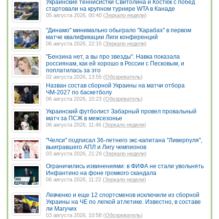
Украинские теннисистки Свитолина и Костюк с побед
стартовали на крупном турнире WTA в Канаде
05 августа 2026, 00:40 (
Зеркало недели
)
"Динамо" минимально обыграло "Карабах" в первом
матче квалификации Лиги конференций
06 августа 2026, 22:15 (
Зеркало недели
)
"Бензина нет, а вы про звезды". Навка показала
россиянам, как ей хорошо в России с Песковым, и
поплатилась за это
02 августа 2026, 13:55 (
Обозреватель
)
Назван состав сборной Украины на матчи отбора
ЧМ-2027 по баскетболу
06 августа 2026, 10:23 (
Обозреватель
)
Украинский футболист Забарный провел провальный
матч за ПСЖ в межсезонье
06 августа 2026, 11:46 (
Зеркало недели
)
"Челси" подписал 36-летнего экс-капитана "Ливерпуля",
выигравшего АПЛ и Лигу чемпионов
03 августа 2026, 21:29 (
Зеркало недели
)
Ограничились извинениями: в ФИФА не стали увольнять
Инфантино на фоне громкого скандала
06 августа 2026, 11:22 (
Зеркало недели
)
Левченко и еще 12 спортсменов исключили из сборной
Украины на ЧЕ по легкой атлетике. Известно, в составе
ли Магучих
03 августа 2026, 10:58 (
Обозреватель
)