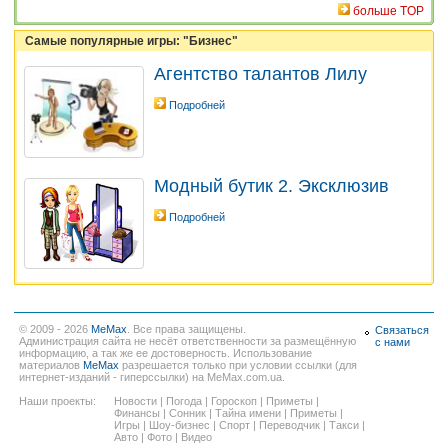
больше TOP
Самые популярные игры: "Бизнес"
Агентство талантов Лилу
Подробней
Модный бутик 2. Эксклюзив
Подробней
© 2009 - 2026
MeMax
. Все права защищены.
Связаться
Администрация сайта не несёт ответственности за размещённую
с нами
информацию, а так же ее достоверность. Использование
материалов
MeMax
разрешается только при условии ссылки (для
интернет-изданий - гиперссылки) на MeMax.com.ua.
Наши проекты:
Новости
|
Погода
|
Гороскоп
|
Приметы
|
Финансы
|
Сонник
|
Тайна имени
|
Приметы
|
Игры
|
Шоу-бизнес
|
Спорт
|
Переводчик
|
Такси
|
Авто
|
Фото
|
Видео