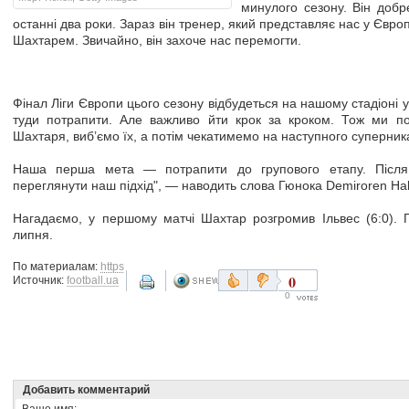
минулого сезону. Він добр
останні два роки. Зараз він тренер, який представляє нас у Європ
Шахтарем. Звичайно, він захоче нас перемогти.
Фінал Ліги Європи цього сезону відбудеться на нашому стадіоні у
туди потрапити. Але важливо йти крок за кроком. Тож ми п
Шахтаря, виб’ємо їх, а потім чекатимемо на наступного суперник
Наша перша мета — потрапити до групового етапу. Після
переглянути наш підхід", — наводить слова Гюнока Demiroren Hab
Нагадаємо, у першому матчі Шахтар розгромив Ільвес (6:0). Г
липня.
По материалам:
https
0
Источник:
football.ua
0
Добавить комментарий
Ваше имя: