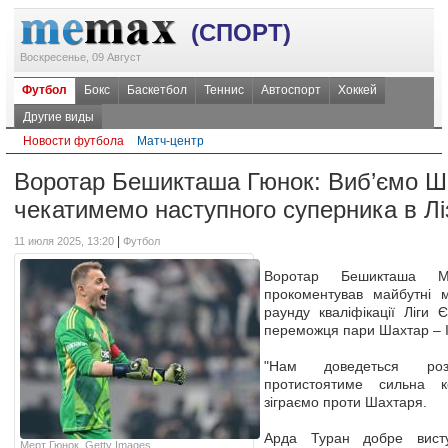
(СПОРТ)
Воскресенье, 09 Август
Футбол
Бокс
Баскетбол
Теннис
Автоспорт
Хоккей
Другие виды
Новости футбола
Матч-центр
Воротар Бешикташа Гюнок: Виб’ємо Ш
чекатимемо наступного суперника в Лі
|
11 июля 2025, 13:20
Футбол
Воротар Бешикташа М
прокоментував майбутні м
раунду кваліфікації Ліги 
переможця пари Шахтар – І
"Нам доведеться ро
протистоятиме сильна 
зіграємо проти Шахтаря.
Арда Туран добре вист
Мерт Гюнок, Getty Images