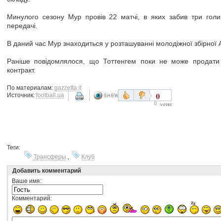
Минулого сезону Мур провів 22 матчі, в яких забив три голи 
передачі.
В даний час Мур знаходиться у розташуванні молодіжної збірної А
Раніше повідомлялося, що Тоттенгем поки не може продати
контракт.
По материалам:
gazzetta.it
0
Источник:
football.ua
0
Теги:
Трансферы
,
Клуб
Добавить комментарий
Ваше имя:
Комментарий: