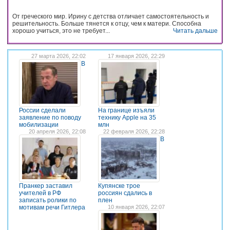
От греческого мир. Ирину с детства отличает самостоятельность и
решительность. Больше тянется к отцу, чем к матери. Способна
хорошо учиться, это не требует...
Читать дальше
27 марта 2026, 22:02
17 января 2026, 22:29
В
России сделали
На границе изъяли
заявление по поводу
технику Apple на 35
мобилизации
млн
20 апреля 2026, 22:08
22 февраля 2026, 22:28
В
Пранкер заставил
Купянске трое
учителей в РФ
россиян сдались в
записать ролики по
плен
мотивам речи Гитлера
10 января 2026, 22:07