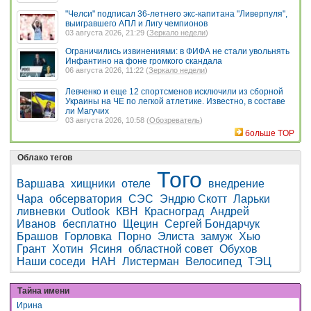
"Челси" подписал 36-летнего экс-капитана "Ливерпуля",
выигравшего АПЛ и Лигу чемпионов
03 августа 2026, 21:29 (
Зеркало недели
)
Ограничились извинениями: в ФИФА не стали увольнять
Инфантино на фоне громкого скандала
06 августа 2026, 11:22 (
Зеркало недели
)
Левченко и еще 12 спортсменов исключили из сборной
Украины на ЧЕ по легкой атлетике. Известно, в составе
ли Магучих
03 августа 2026, 10:58 (
Обозреватель
)
больше TOP
Облако тегов
Того
Варшава
хищники
отеле
внедрение
Чара
обсерватория
СЭС
Эндрю Скотт
Ларьки
ливневки
Outlook
КВН
Красноград
Андрей
Иванов
бесплатно
Щецин
Сергей Бондарчук
Брашов
Горловка
Порно
Элиста
замуж
Хью
Грант
Хотин
Ясиня
областной совет
Обухов
Наши соседи
НАН
Листерман
Велосипед
ТЭЦ
Тайна имени
Ирина