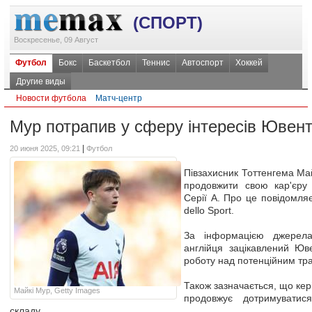
(СПОРТ)
Воскресенье, 09 Август
Футбол
Бокс
Баскетбол
Теннис
Автоспорт
Хоккей
Другие виды
Новости футбола
Матч-центр
Мур потрапив у сферу інтересів Ювен
|
20 июня 2025, 09:21
Футбол
Півзахисник Тоттенгема Ма
продовжити свою кар'єру в
Серії А. Про це повідомля
dello Sport.
За інформацією джерела,
англійця зацікавлений Юв
роботу над потенційним т
Також зазначається, що кер
Майкі Мур, Getty Images
продовжує дотримуватися
складу.