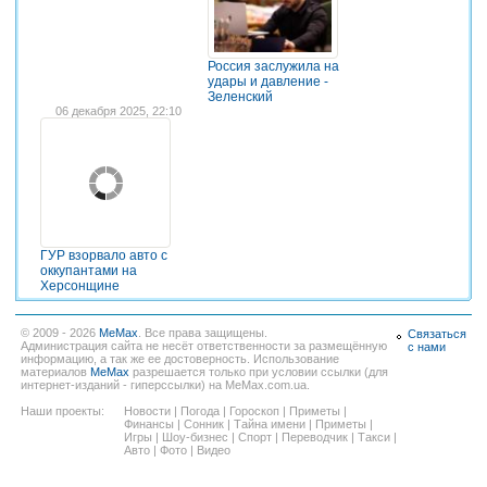
Россия заслужила на
удары и давление -
Зеленский
06 декабря 2025, 22:10
ГУР взорвало авто с
оккупантами на
Херсонщине
© 2009 - 2026
MeMax
. Все права защищены.
Связаться
Администрация сайта не несёт ответственности за размещённую
с нами
информацию, а так же ее достоверность. Использование
материалов
MeMax
разрешается только при условии ссылки (для
интернет-изданий - гиперссылки) на MeMax.com.ua.
Наши проекты:
Новости
|
Погода
|
Гороскоп
|
Приметы
|
Финансы
|
Сонник
|
Тайна имени
|
Приметы
|
Игры
|
Шоу-бизнес
|
Спорт
|
Переводчик
|
Такси
|
Авто
|
Фото
|
Видео