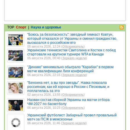
TOP
Спорт
|
Наука и здоровье
"Боюсь за безопасность": звездный гимнаст Ковтун,
который отказался от Украины и сменил гражданство,
высказался о российском вто
05 августа 2026, 12:24 (
Обозреватель
)
Украинские теннисистки Свитолина и Костюк с побед
стартовали на крупном турнире WTA в Канаде
05 августа 2026, 00:40 (
Зеркало недели
)
"Динамо" минимально обыграло "Карабах" в первом
матче квалификации Лиги конференций
06 августа 2026, 22:15 (
Зеркало недели
)
"Бензина нет, а вы про звезды". Навка показала
россиянам, как ей хорошо в России с Песковым, и
поплатилась за это
02 августа 2026, 13:55 (
Обозреватель
)
Назван состав сборной Украины на матчи отбора
ЧМ-2027 по баскетболу
06 августа 2026, 10:23 (
Обозреватель
)
Украинский футболист Забарный провел провальный
матч за ПСЖ в межсезонье
06 августа 2026, 11:46 (
Зеркало недели
)