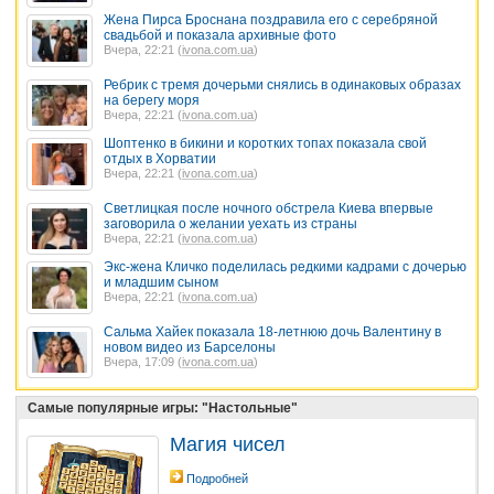
Жена Пирса Броснана поздравила его с серебряной
свадьбой и показала архивные фото
Вчера, 22:21 (
ivona.com.ua
)
Ребрик с тремя дочерьми снялись в одинаковых образах
на берегу моря
Вчера, 22:21 (
ivona.com.ua
)
Шоптенко в бикини и коротких топах показала свой
отдых в Хорватии
Вчера, 22:21 (
ivona.com.ua
)
Светлицкая после ночного обстрела Киева впервые
заговорила о желании уехать из страны
Вчера, 22:21 (
ivona.com.ua
)
Экс-жена Кличко поделилась редкими кадрами с дочерью
и младшим сыном
Вчера, 22:21 (
ivona.com.ua
)
Сальма Хайек показала 18-летнюю дочь Валентину в
новом видео из Барселоны
Вчера, 17:09 (
ivona.com.ua
)
Самые популярные игры: "Настольные"
Магия чисел
Подробней