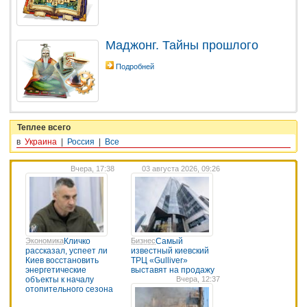
Маджонг. Тайны прошлого
Подробней
Теплее всего
в
Украина
|
Россия
|
Все
Вчера, 17:38
03 августа 2026, 09:26
Экономика
Кличко
Бизнес
Самый
рассказал, успеет ли
известный киевский
Киев восстановить
ТРЦ «Gulliver»
энергетические
выставят на продажу
объекты к началу
Вчера, 12:37
отопительного сезона