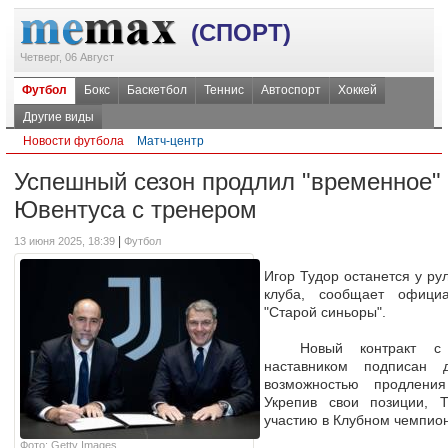
(СПОРТ)
Четверг, 06 Август
Футбол
Бокс
Баскетбол
Теннис
Автоспорт
Хоккей
Другие виды
Новости футбола
Матч-центр
Успешный сезон продлил "временное"
Ювентуса с тренером
|
13 июня 2025, 18:39
Футбол
Игор Тудор останется у ру
клуба, сообщает офици
"Старой синьоры".
Новый контракт с х
наставником подписан
возможностью продлен
Укрепив свои позиции, Т
участию в Клубном чемпио
Фото: Getty Images