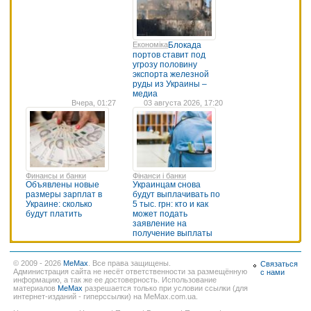
Економіка
Блокада
портов ставит под
угрозу половину
экспорта железной
руды из Украины –
медиа
Вчера, 01:27
03 августа 2026, 17:20
Финансы и банки
Фінанси і банки
Объявлены новые
Украинцам снова
размеры зарплат в
будут выплачивать по
Украине: сколько
5 тыс. грн: кто и как
будут платить
может подать
заявление на
получение выплаты
© 2009 - 2026
MeMax
. Все права защищены.
Связаться
Администрация сайта не несёт ответственности за размещённую
с нами
информацию, а так же ее достоверность. Использование
материалов
MeMax
разрешается только при условии ссылки (для
интернет-изданий - гиперссылки) на MeMax.com.ua.