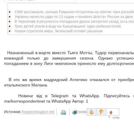
СМИ рассказали, сколько Румыния потратила на сбитие трех россий
Украина нанесла удар по 13 судам «теневого флота» России за двое 
В Чернигове в результате попадания дрона загорелся склад, есть п
Трое детей упали в воду на Харьковщине: один ребенок погиб
Новая стратегия мира: Зеленский готовит решение
Назначенный в марте вместо Тьяго Мотты, Тудор первоначаль
командой только до завершения сезона. Однако успешн
попаданием в зону Лиги чемпионов принесло ему долгосрочное 
В это же время мадридский Атлетико отказался от приобре
итальянского Милана.
Новини від в Telegram та WhatsApp. Підписуйтесь на 
me/korrespondentnet та WhatsApp Автор: 1
0
Источник:
Корреспондент.net
0